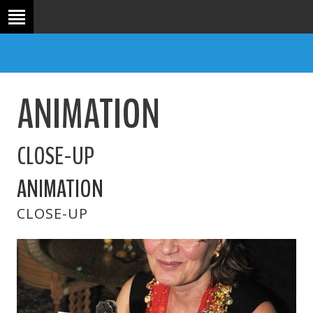
L'AGENCE
Qui sommes-nous ?
NOS PRESTATIONS
ANIMATION
Vos événements professionnels
RÉFÉRENCES
Ils nous ont fait confiance
CLOSE-UP
DMC
Agence réceptive
ANIMATION
CONTACT
Demande de devis
CLOSE-UP
LISBONNE
Plage & restaurant