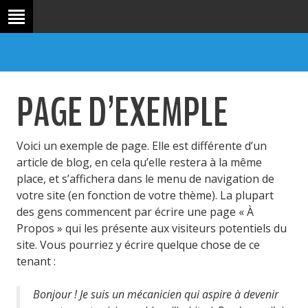
L'AGENCE
Qui sommes-nous ?
NOS PRESTATIONS
PAGE D’EXEMPLE
Vos événements professionnels
RÉFÉRENCES
Ils nous ont fait confiance
Voici un exemple de page. Elle est différente d’un
DMC
article de blog, en cela qu’elle restera à la même
Agence réceptive
place, et s’affichera dans le menu de navigation de
CONTACT
votre site (en fonction de votre thème). La plupart
Demande de devis
des gens commencent par écrire une page « À
LISBONNE
Propos » qui les présente aux visiteurs potentiels du
Plage & restaurant
site. Vous pourriez y écrire quelque chose de ce
tenant :
Bonjour ! Je suis un mécanicien qui aspire à devenir