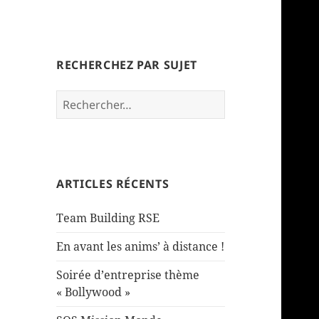
Korporate Events
RECHERCHEZ PAR SUJET
ArchiteKte de vos événements
– Nos actualités –
Rechercher :
ARTICLES RÉCENTS
Team Building RSE
En avant les anims’ à distance !
Soirée d’entreprise thème
« Bollywood »