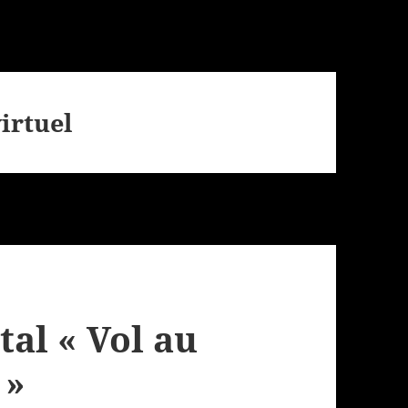
irtuel
al « Vol au
 »