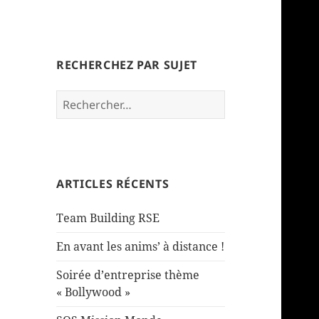
Korporate Events
RECHERCHEZ PAR SUJET
ArchiteKte de vos événements
– Nos actualités –
Rechercher :
ARTICLES RÉCENTS
Team Building RSE
En avant les anims’ à distance !
Soirée d’entreprise thème
« Bollywood »