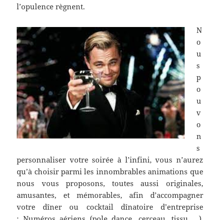
l’opulence règnent.
N
o
u
s
p
o
u
v
o
n
s
personnaliser votre soirée à l’infini, vous n’aurez
qu’à choisir parmi les innombrables animations que
nous vous proposons, toutes aussi originales,
amusantes, et mémorables, afin d’accompagner
votre dîner ou cocktail dînatoire d’entreprise
: Numéros aériens (pole dance, cerceau, tissu …),