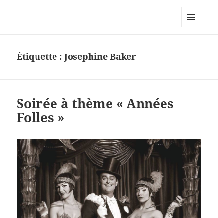
Korporate Events – Nos actualités
–
MENU
ET
WIDGETS
Étiquette :
Josephine Baker
Soirée à thème « Années
Folles »