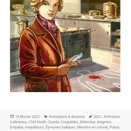
Publié
Catégories
Mots-
19 février 2021
Animations à distance
2021
,
Animation
le
clés
à distance
,
Chef étoilé
,
Cluedo
,
Coupables
,
Détective
,
énigmes
,
Enquête
,
enquêteurs
,
Épreuves ludiques
,
Meurtre en cuisine
,
Police
,