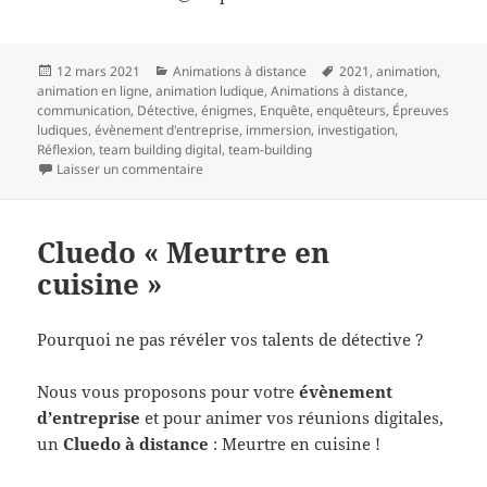
Publié
Catégories
Mots-
12 mars 2021
Animations à distance
2021
,
animation
,
le
clés
animation en ligne
,
animation ludique
,
Animations à distance
,
communication
,
Détective
,
énigmes
,
Enquête
,
enquêteurs
,
Épreuves
ludiques
,
évènement d'entreprise
,
immersion
,
investigation
,
Réflexion
,
team building digital
,
team-building
sur Team Building « Affaire H.G. »
Laisser un commentaire
Cluedo « Meurtre en
cuisine »
Pourquoi ne pas révéler vos talents de détective ?
Nous vous proposons pour votre
évènement
d’entreprise
et pour animer vos réunions digitales,
un
Cluedo à distance
: Meurtre en cuisine !