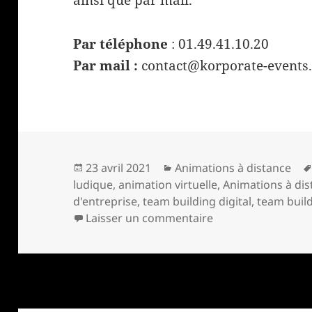
ainsi que par mail.
Par téléphone
: 01.49.41.10.20
Par mail :
contact@korporate-events
Publié
Catégories
23 avril 2021
Animations à distance
le
ludique
,
animation virtuelle
,
Animations à dis
d'entreprise
,
team building digital
,
team build
sur Team Building 
Laisser un commentaire