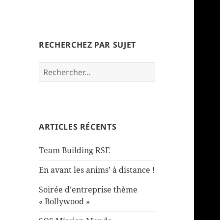
Korporate Events
RECHERCHEZ PAR SUJET
ArchiteKte de vos événements
– Nos actualités –
Rechercher :
ARTICLES RÉCENTS
Team Building RSE
En avant les anims’ à distance !
Soirée d’entreprise thème
« Bollywood »