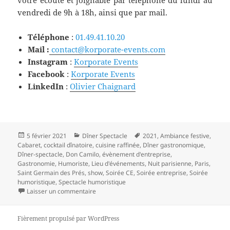
vendredi de 9h à 18h, ainsi que par mail.
Téléphone
:
01.49.41.10.20
Mail :
contact@korporate-events.com
Instagram
:
Korporate Events
Facebook
:
Korporate Events
LinkedIn
:
Olivier Chaignard
Publié
Catégories
Mots-
5 février 2021
Dîner Spectacle
2021
,
Ambiance festive
,
le
clés
Cabaret
,
cocktail dînatoire
,
cuisine raffinée
,
Dîner gastronomique
,
Dîner-spectacle
,
Don Camilo
,
évènement d'entreprise
,
Gastronomie
,
Humoriste
,
Lieu d'événements
,
Nuit parisienne
,
Paris
,
Saint Germain des Prés
,
show
,
Soirée CE
,
Soirée entreprise
,
Soirée
humoristique
,
Spectacle humoristique
sur Dîner-spectacle au Don Camilo : Fou rire ga
Laisser un commentaire
Fièrement propulsé par WordPress