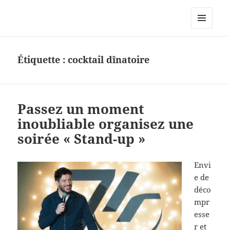
Korporate Events – Nos actualités
–
MENU
ET
WIDGETS
Étiquette :
cocktail dînatoire
Passez un moment
inoubliable organisez une
soirée « Stand-up »
Envi
e de
déco
mpr
esse
r et