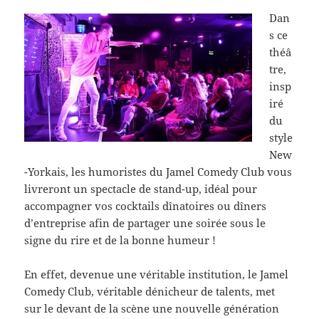
Dan
s ce
théâ
tre,
insp
iré
du
style
New
-Yorkais, les humoristes du Jamel Comedy Club vous
livreront un
spectacle de stand-up
, idéal pour
accompagner vos cocktails dînatoires ou dîners
d’entreprise afin de partager une soirée sous le
signe du rire et de la bonne humeur !
En effet, devenue une véritable institution, le Jamel
Comedy Club, véritable dénicheur de talents, met
sur le devant de la scène une nouvelle génération