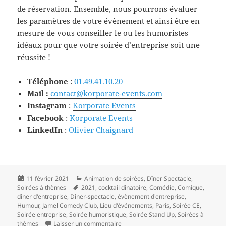
de réservation. Ensemble, nous pourrons évaluer
les paramètres de votre évènement et ainsi être en
mesure de vous conseiller le ou les humoristes
idéaux pour que votre soirée d’entreprise soit une
réussite !
Téléphone
:
01.49.41.10.20
Mail :
contact@korporate-events.com
Instagram
:
Korporate Events
Facebook
:
Korporate Events
LinkedIn
:
Olivier Chaignard
Publié
Catégories
11 février 2021
Animation de soirées
,
Dîner Spectacle
,
le
Mots-
Soirées à thèmes
2021
,
cocktail dînatoire
,
Comédie
,
Comique
,
clés
dîner d'entreprise
,
Dîner-spectacle
,
évènement d'entreprise
,
Humour
,
Jamel Comedy Club
,
Lieu d'événements
,
Paris
,
Soirée CE
,
Soirée entreprise
,
Soirée humoristique
,
Soirée Stand Up
,
Soirées à
sur Passez un moment inoubliable or
thèmes
Laisser un commentaire