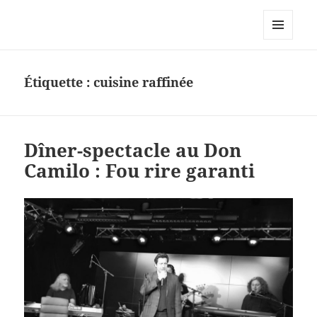
Korporate Events – Nos actualités
–
MENU
ET
WIDGETS
Étiquette :
cuisine raffinée
Dîner-spectacle au Don
Camilo : Fou rire garanti