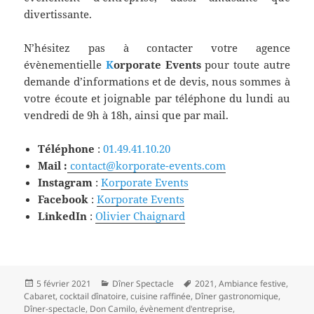
divertissante.
N’hésitez pas à contacter votre agence
évènementielle
K
orporate Events
pour toute autre
demande d’informations et de devis, nous sommes à
votre écoute et joignable par téléphone du lundi au
vendredi de 9h à 18h, ainsi que par mail.
Téléphone
:
01.49.41.10.20
Mail :
contact@korporate-events.com
Instagram
:
Korporate Events
Facebook
:
Korporate Events
LinkedIn
:
Olivier Chaignard
Publié
Catégories
Mots-
5 février 2021
Dîner Spectacle
2021
,
Ambiance festive
,
le
clés
Cabaret
,
cocktail dînatoire
,
cuisine raffinée
,
Dîner gastronomique
,
Dîner-spectacle
,
Don Camilo
,
évènement d'entreprise
,